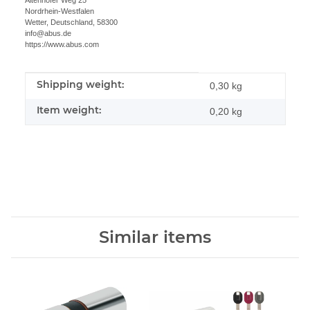
Altenhofer Weg 25
Nordrhein-Westfalen
Wetter, Deutschland, 58300
info@abus.de
https://www.abus.com
Shipping weight:
Item information
Value
0,30 kg
Item weight:
0,20
kg
Similar items