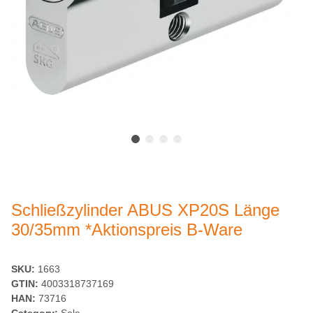
Schließzylinder ABUS XP20S Länge
30/35mm *Aktionspreis B-Ware
SKU:
1663
GTIN:
4003318737169
HAN:
73716