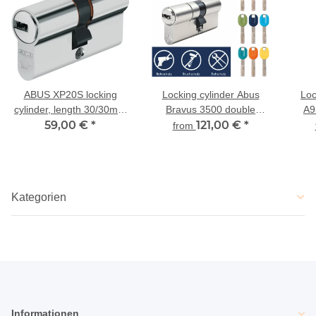
ABUS XP20S locking
Locking cylinder Abus
Loc
cylinder, length 30/30mm
Bravus 3500 double
A9
*Special offer, B-stock
59,00 €
*
profile cylinder with
121,00 €
*
from
colored Pro Cap keys
Kategorien
Informationen