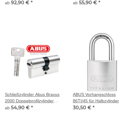
Cap Schlüssel 2-fach
92,90 €
*
55,90 €
*
ab
ab
Schließbart für Biffar-Türen
Schließzylinder Abus Bravus
ABUS Vorhangschloss
2000 Doppelprofilzylinder
86TI/45 für Halbzylinder
Sondergröße
54,90 €
*
30,50 €
*
ab