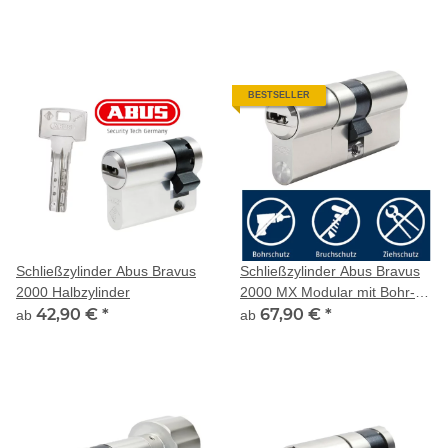
BESTSELLER
Schließzylinder Abus Bravus
Schließzylinder Abus Bravus
2000 Halbzylinder
2000 MX Modular mit Bohr-
42,90 €
*
und Ziehschutz
67,90 €
*
ab
ab