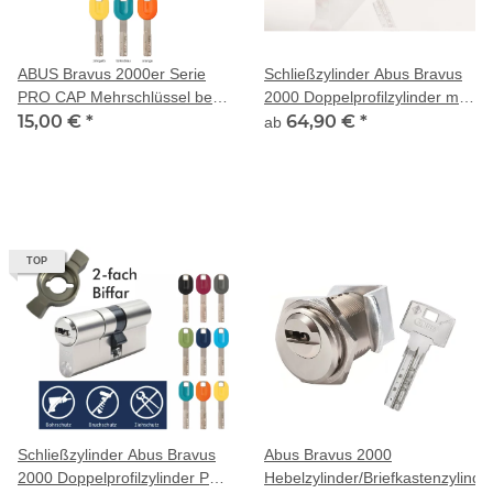
ABUS Bravus 2000er Serie
Schließzylinder Abus Bravus
PRO CAP Mehrschlüssel bei
2000 Doppelprofilzylinder mit
Zylinderkauf
15,00 €
*
farbigen Pro Cap Schlüssel
64,90 €
*
ab
TOP
Schließzylinder Abus Bravus
Abus Bravus 2000
2000 Doppelprofilzylinder Pro
Hebelzylinder/Briefkastenzylinde