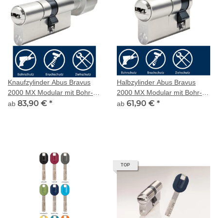
Knaufzylinder Abus Bravus
Halbzylinder Abus Bravus
2000 MX Modular mit Bohr-
2000 MX Modular mit Bohr-
und Ziehschutz
83,90 €
*
und Ziehschutz
61,90 €
*
ab
ab
TOP