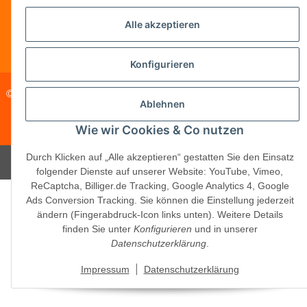
Telefonische Beratung?
·
+49 (0) 5246
Alle akzeptieren
83817-16
Konfigurieren
© 2026 ·
PM Service GmbH
· Kapellenweg 40 · D-33415 Verl · E-
Ablehnen
Mail:
shop@schliesszylinder-shop.com
·
www.schliesszylinder-
shop.com
Wie wir Cookies & Co nutzen
Durch Klicken auf „Alle akzeptieren“ gestatten Sie den Einsatz
Powered by
JTL-Shop
folgender Dienste auf unserer Website: YouTube, Vimeo,
ReCaptcha, Billiger.de Tracking, Google Analytics 4, Google
Ads Conversion Tracking. Sie können die Einstellung jederzeit
ändern (Fingerabdruck-Icon links unten). Weitere Details
finden Sie unter
Konfigurieren
und in unserer
Datenschutzerklärung
.
|
Impressum
Datenschutzerklärung