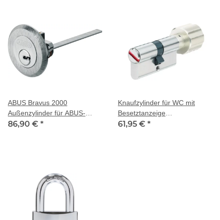
ABUS Bravus 2000
Knaufzylinder für WC mit
Außenzylinder für ABUS-
Besetztanzeige
Kastenschloss Serie 70XX je
86,90 €
*
(360°Drehweg)
61,95 €
*
3 Schlüssel