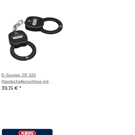
E-Scooter ZR 320
Handschellenschloss mit
vierstelligem Zahlencode
39,15 €
*