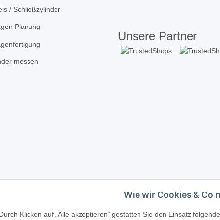
is / Schließzylinder
agen Planung
Unsere Partner
agenfertigung
inder messen
Wie wir Cookies & Co 
Telefonische Beratung?
·
+49 (0) 5246 83817
Durch Klicken auf „Alle akzeptieren“ gestatten Sie den Einsatz folgen