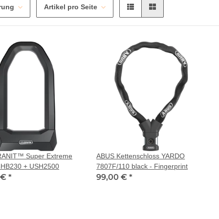
erung
Artikel pro Seite
ANIT™ Super Extreme
ABUS Kettenschloss YARDO
5HB230 + USH2500
7807F/110 black - Fingerprint
 €
*
99,00 €
*