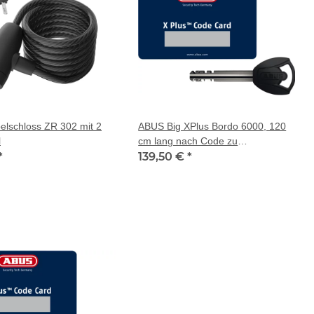
elschloss ZR 302 mit 2
ABUS Big XPlus Bordo 6000, 120
l
cm lang nach Code zu
*
bestehender Schließung
139,50 €
*