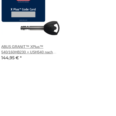
ABUS GRANIT™ XPlus™
540/160HB230 + USH540 nach
Code
144,95 €
*