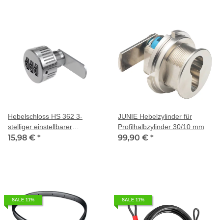
Hebelschloss HS 362 3-
JUNIE Hebelzylinder für
stelliger einstellbarer
Profilhalbzylinder 30/10 mm
Zahlenkombination
15,98 €
*
99,90 €
*
SALE 11%
SALE 11%