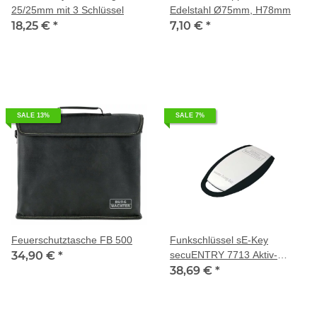
25/25mm mit 3 Schlüssel
Edelstahl Ø75mm, H78mm
18,25 €
*
7,10 €
*
SALE 13%
SALE 7%
Feuerschutztasche FB 500
Funkschlüssel sE-Key
34,90 €
*
secuENTRY 7713 Aktiv-
Transponder
38,69 €
*