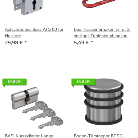
Aufschraubschloss ATS 80 für
Basi Karabinerhaken in rot 3-
Holztore
stelliger Zahlenkombination
29,98 €
*
5,49 €
*
SALE 11%
SALE 16%
BASI Kurzzylinder Länge:
Boden-Türstopper BTS21