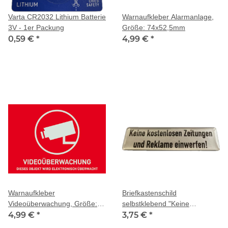
Varta CR2032 Lithium Batterie
Warnaufkleber Alarmanlage,
3V - 1er Packung
Größe: 74x52,5mm
0,59 €
*
4,99 €
*
Warnaufkleber
Briefkastenschild
Videoüberwachung, Größe:
selbstklebend "Keine
74x52,5mm
4,99 €
*
kostenlosen Zeitungen und
3,75 €
*
Reklame einwerfen!"