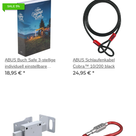
SALE 5%
ABUS Buch Safe 3-stellige
ABUS Schlaufenkabel
individuell einstellbare
Cobra™ 10/200 black
Zahlenkombination
18,95 €
*
24,95 €
*