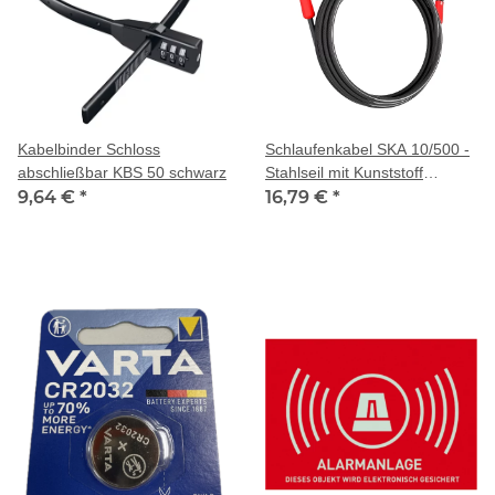
Kabelbinder Schloss
Schlaufenkabel SKA 10/500 -
abschließbar KBS 50 schwarz
Stahlseil mit Kunststoff
9,64 €
*
ummantelt - 5 m lang, 10 mm
16,79 €
*
stark