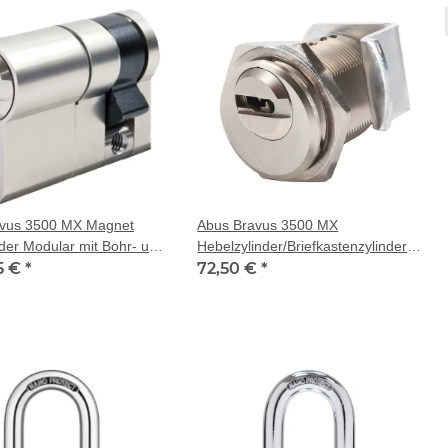
avus 3500 MX Magnet
Abus Bravus 3500 MX
nder Modular mit Bohr- und
Hebelzylinder/Briefkastenzylinder 3
tz
5 €
*
Schlüssel
72,50 €
*