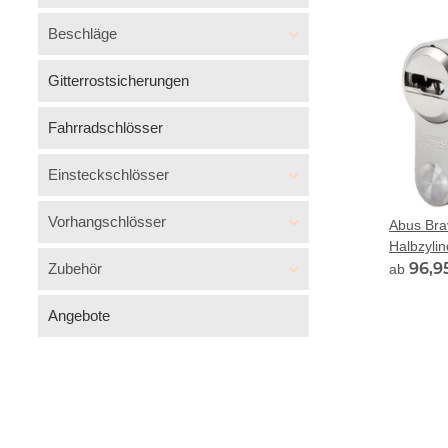
Beschläge
Gitterrostsicherungen
Fahrradschlösser
Einsteckschlösser
Vorhangschlösser
Abus Br
Halbzyli
Ziehschu
96,9
Zubehör
ab
Angebote