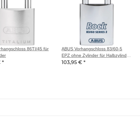
hangschloss 86TI/45 für
ABUS Vorhangschloss 83/60-5
der
EPZ ohne Zylinder für Halbzylinder
€
*
(Wendeschlüssel)
103,95 €
*