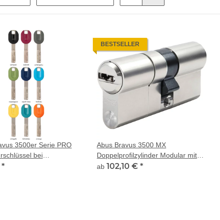
BESTSELLER
vus 3500er Serie PRO
Abus Bravus 3500 MX
schlüssel bei
Doppelprofilzylinder Modular mit
auf
€
*
Bohr- und Ziehschutz
102,10 €
*
ab