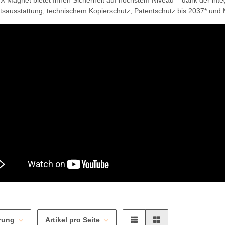
X Magnet bietet Ihnen Sicherheit auf höchstem Niveau – dank der int
itsausstattung, technischem Kopierschutz, Patentschutz bis 2037* und
erung
Artikel pro Seite