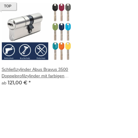
TOP
Schließzylinder Abus Bravus 3500
Doppelprofilzylinder mit farbigen
Pro Cap Schlüssel
121,00 €
*
ab