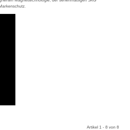
egrierten Magnettechnologie, der serienmäßigen SKG***
 Markenschutz.
Artikel 1 - 8 von 8