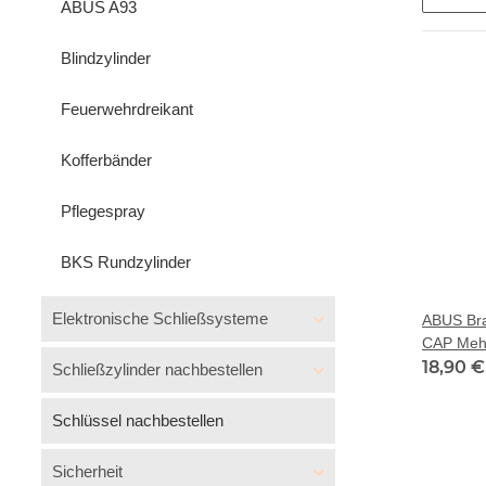
ABUS A93
Blindzylinder
Feuerwehrdreikant
Kofferbänder
Pflegespray
BKS Rundzylinder
Elektronische Schließsysteme
ABUS Bra
CAP Mehr
Zylinderk
18,90 
Schließzylinder nachbestellen
Schlüssel nachbestellen
Sicherheit