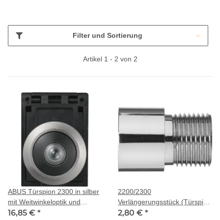
Filter und Sortierung
Artikel 1 - 2 von 2
ABUS Türspion 2300 in silber
2200/2300
mit Weitwinkeloptik und
Verlängerungsstück (Türspion
Abdeckkappe
16,85 €
*
Zubehör)
2,80 €
*