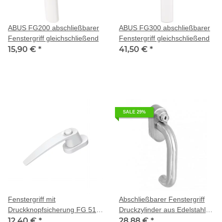
ABUS FG200 abschließbarer
ABUS FG300 abschließbarer
Fenstergriff gleichschließend
Fenstergriff gleichschließend
15,90 €
*
41,50 €
*
SALE 29%
Fenstergriff mit
Abschließbarer Fenstergriff
Druckknopfsicherung FG 514,
Druckzylinder aus Edelstahl
weiss
12,40 €
*
SKG** geprüft
28,88 €
*