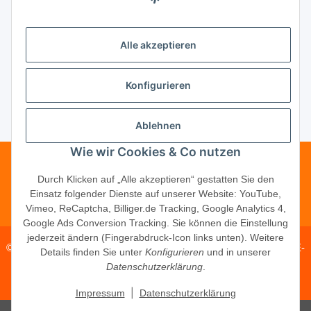
Unsere Partner
Alle akzeptieren
Unternehmen
Konfigurieren
Ablehnen
Vertrag widerrufen
Wie wir Cookies & Co nutzen
Telefonische Beratung?
·
+49 (0) 5246
Durch Klicken auf „Alle akzeptieren“ gestatten Sie den
Einsatz folgender Dienste auf unserer Website: YouTube,
83817-16
Vimeo, ReCaptcha, Billiger.de Tracking, Google Analytics 4,
Google Ads Conversion Tracking. Sie können die Einstellung
jederzeit ändern (Fingerabdruck-Icon links unten). Weitere
© 2026 ·
PM Service GmbH
· Kapellenweg 40 · D-33415 Verl · E-
Details finden Sie unter
Konfigurieren
und in unserer
Mail:
shop@schliesszylinder-shop.com
·
www.schliesszylinder-
Datenschutzerklärung
.
shop.com
|
Impressum
Datenschutzerklärung