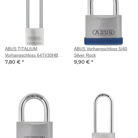
ABUS TITALIUM
ABUS Vorhangschloss 5/40
Vorhangschloss 64TI/30HB60
Silver Rock
gleichschließend
7,80 €
*
9,90 €
*