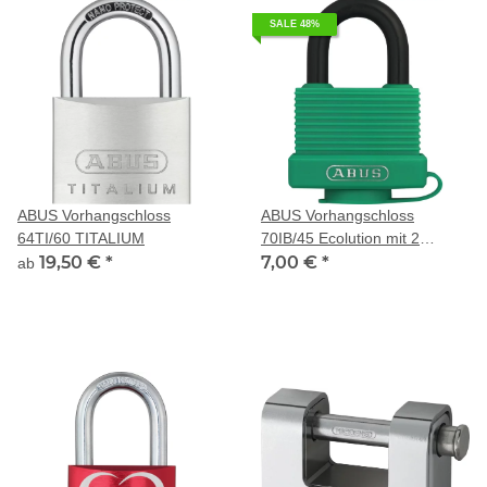
SALE 48%
ABUS Vorhangschloss
ABUS Vorhangschloss
64TI/60 TITALIUM
70IB/45 Ecolution mit 2
19,50 €
*
Schlüssel
7,00 €
*
ab