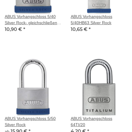
ABUS Vorhangschloss 5/40
ABUS Vorhangschloss
Silver Rock- gleichschließend
5/40HB63 Silver Rock
je 2 Schlüssel
10,90 €
*
10,65 €
*
ABUS Vorhangschloss 5/50
ABUS Vorhangschloss
Silver Rock
64TI/20
15,90 €
*
4,20 €
*
ab