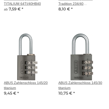
TITALIUM 64TI/40HB40
Tradition 234/40
7,59 €
*
gleichschließend Nr.1
8,10 €
*
ab
ABUS Zahlenschloss 145/20
ABUS Zahlenschloss 145/30
titanium
titanium
9,45 €
*
10,75 €
*