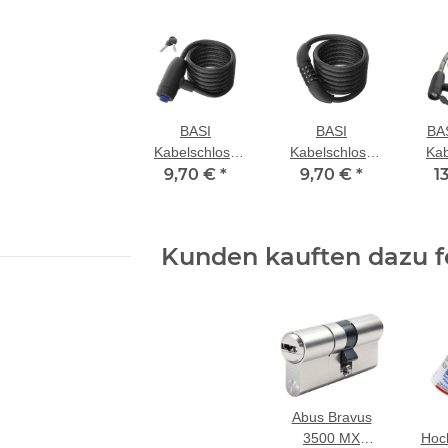
BASI
BASI
BA
Kabelschloss
Kabelschloss
Kab
ZR 302 mit 2
9,70 €
*
9,70 €
ZR 303
*
mit 
1
Schlüssel
Zahlenschloss
Kunden kauften dazu fo
Abus Bravus
3500 MX
Hoch