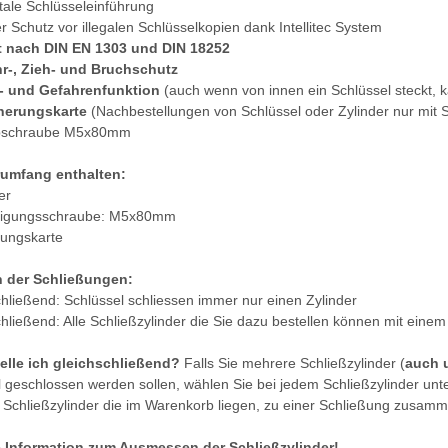
tale Schlüsseleinführung
r Schutz vor illegalen Schlüsselkopien dank Intellitec System
t nach DIN EN 1303 und DIN 18252
r-, Zieh- und Bruchschutz
t- und Gefahrenfunktion
(auch wenn von innen ein Schlüssel steckt,
cherungskarte
(Nachbestellungen von Schlüssel oder Zylinder nur mit 
lpschraube M5x80mm
rumfang enthalten:
er
tigungsschraube: M5x80mm
rungskarte
n der Schließungen:
chließend: Schlüssel schliessen immer nur einen Zylinder
chließend: Alle Schließzylinder die Sie dazu bestellen können mit ein
elle ich gleichschließend?
Falls Sie mehrere Schließzylinder (
auch 
 geschlossen werden sollen, wählen Sie bei jedem Schließzylinder unt
e Schließzylinder die im Warenkorb liegen, zu einer Schließung zusamm
 Information zum Ausmessen der Schließzylinder!