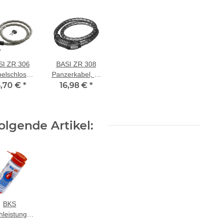
SI ZR 306
BASI ZR 308
elschloss
Panzerkabel, 5-
4 Schlüssel
3,70 €
*
16,98 €
stelliges
*
Zahlenschloss
lgende Artikel:
BKS
leistungs-