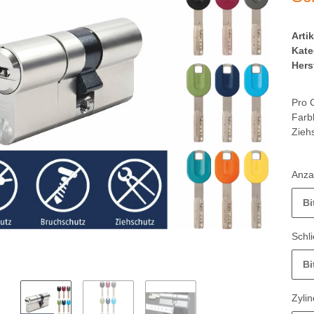
Arti
Kate
Herst
Pro 
Farb
Zieh
Anzah
Bi
Schl
Bi
Zyli