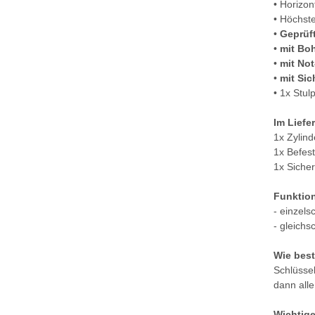
• Horizon
• Höchste
•
Geprüf
•
mit Boh
•
mit No
•
mit Si
• 1x Stu
Im Liefe
1x Zylind
1x Befes
1x Siche
Funktio
- einzels
- gleichs
Wie best
Schlüssel
dann all
Wichtige