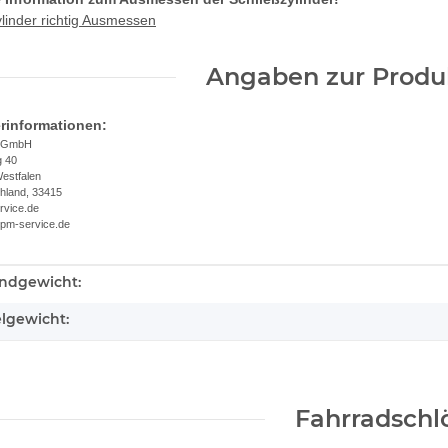
linder richtig Ausmessen
Angaben zur Produk
erinformationen:
e GmbH
g 40
estfalen
chland, 33415
rvice.de
.pm-service.de
ndgewicht:
kteigenschaft
elgewicht:
Fahrradschl