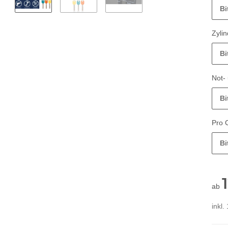
Bi
Zyli
Bi
Not-
Bi
Pro 
Bi
ab
inkl.