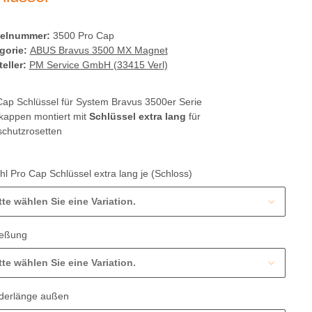
kelnummer:
3500 Pro Cap
gorie:
ABUS Bravus 3500 MX Magnet
eller:
PM Service GmbH (33415 Verl)
Cap Schlüssel für System Bravus 3500er Serie
kappen montiert mit
Schlüssel extra lang
für
schutzrosetten
l Pro Cap Schlüssel extra lang je (Schloss)
tte wählen Sie eine Variation.
ießung
tte wählen Sie eine Variation.
nderlänge außen