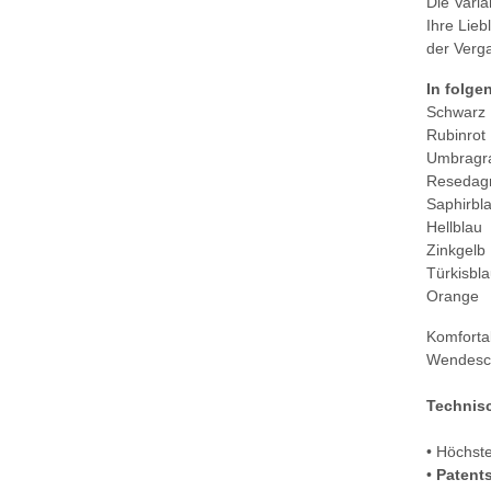
Die Varia
Ihre Lieb
der Verg
In folge
Schwarz
Rubinrot
Umbragr
Resedag
Saphirbl
Hellblau
Zinkgelb
Türkisbl
Orange
Komforta
Wendesch
Technis
• Höchste
•
Patent