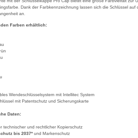
nte mit der Schlüsselkappe Pro Cap bietet eine große Farbvielfalt zur 
lingsfarbe. Dank der Farbkennzeichnung lassen sich die Schlüssel auf 
angenheit an.
nden Farben erhältlich:
au
rün
au
au
bles Wendeschlüsselsystem mit Intellitec System
lüssel mit Patentschutz und Sicherungskarte
che Daten:
r technischer und rechtlicher Kopierschutz
schutz bis 2037*
und Markenschutz