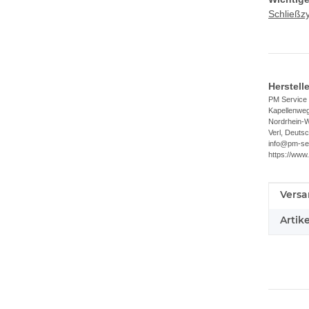
Schließzy
Herstell
PM Servic
Kapellenwe
Nordrhein-W
Verl, Deuts
info@pm-se
https://www
Versa
Produ
Wert
Artik