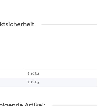
tsicherheit
1,20 kg
1,13
kg
lgende Artikel: