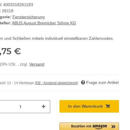
:
4003318261183
:
26118
gorie:
Fenstersicherung
eller:
ABUS August Bremicker Söhne KG
n und Schließen mittels individuell einstellbaren Zahlencodes.
,75 €
 19% USt. , zzgl.
Versand
Frage zum Artikel
zeit:
12 - 14 Werktage
(DE - Ausland abweichend)
In den Warenkorb