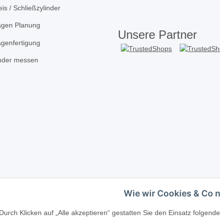
is / Schließzylinder
agen Planung
Unsere Partner
agenfertigung
inder messen
Wie wir Cookies & Co 
Telefonische Beratung?
·
+49 (0) 5246 83817
Durch Klicken auf „Alle akzeptieren“ gestatten Sie den Einsatz folgen