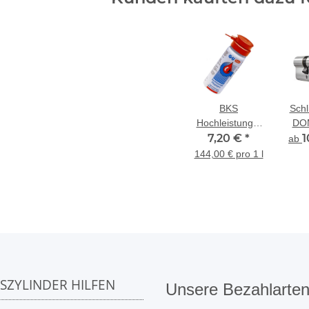
BKS
Schl
Hochleistungs-
DOM
Pflegespray
7,20 €
*
Kna
1
ab
50ml
mit
144,00 € pro 1 l
Zi
SSZYLINDER HILFEN
Unsere Bezahlarte