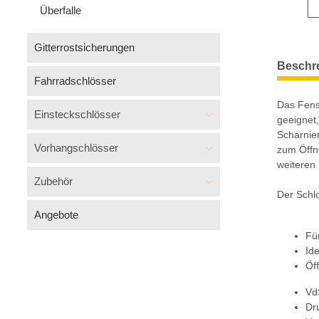
Überfalle
Gitterrostsicherungen
Beschr
Fahrradschlösser
Das Fens
Einsteckschlösser
geeignet,
Scharnier
Vorhangschlösser
zum Öffne
weiteren
Zubehör
Der Schl
Angebote
Fü
Ide
Öf
Vd
Dr