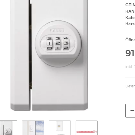
GTIN
HAN
Kate
Herst
Öffne
91
inkl.
Liefer