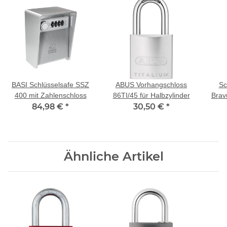
BASI Schlüsselsafe SSZ
ABUS Vorhangschloss
Sc
400 mit Zahlenschloss
86TI/45 für Halbzylinder
Brav
84,98 €
*
30,50 €
*
Ähnliche Artikel