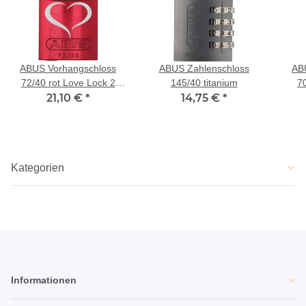
ABUS Vorhangschloss
ABUS Zahlenschloss
AB
72/40 rot Love Lock 2
145/40 titanium
7
21,10 €
Lock-Tag
*
14,75 €
*
Kategorien
Informationen