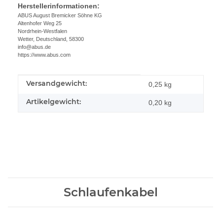
Herstellerinformationen:
ABUS August Bremicker Söhne KG
Altenhofer Weg 25
Nordrhein-Westfalen
Wetter, Deutschland, 58300
info@abus.de
https://www.abus.com
Versandgewicht:
Produkteigenschaft
Wert
0,25 kg
Artikelgewicht:
0,20
kg
Schlaufenkabel