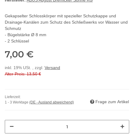
Hersteller:
ABUS August Bremicker Söhne KG
Gekapselter Schlosskörper mit spezieller Schutzkappe und
Drainage-Kanälen zum Schutz des Schließwerks vor Wasser und
Schmutz
- Bügelstärke Ø 8 mm
- 2 Schlüssel
7,00 €
inkl. 19% USt. , zzgl.
Versand
Alter Preis: 13,50 €
Lieferzeit:
Frage zum Artikel
1 - 3 Werktage
(DE - Ausland abweichend)