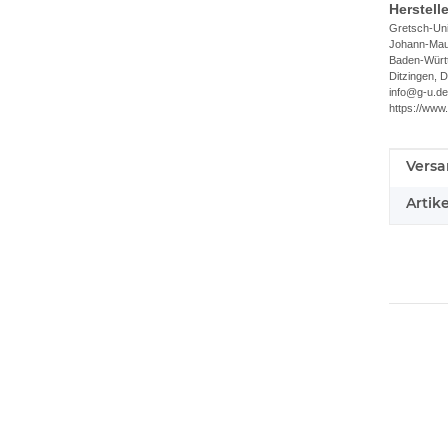
Herstell
Gretsch-Un
Johann-Maus
Baden-Würt
Ditzingen, 
info@g-u.de
https://www
Versa
Produ
Wert
Artik