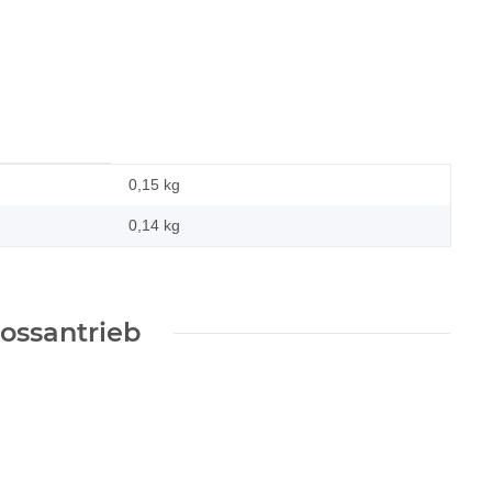
0,15 kg
0,14
kg
ossantrieb