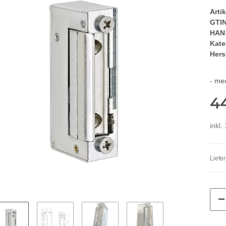
Arti
GTIN
HAN
Kate
Herst
- me
4
inkl.
Liefer