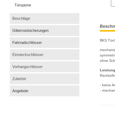
Türspione
Beschläge
Beschr
Gitterrostsicherungen
BKS Türö
Fahrradschlösser
mechanisc
Einsteckschlösser
symmetri
ohne Sch
Vorhangschlösser
Leistun
Rechts/li
Zubehör
- keine A
- mechan
Angebote