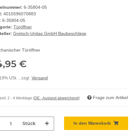
kelnummer:
6-35804-05
:
4015596070883
:
6-35804-05
gorie:
Türöffner
eller:
Gretsch-Unitas GmbH Baubeschläge
chanischer Türöffner
4,95 €
 19% USt. , zzgl.
Versand
Frage zum Artikel
zeit:
2 - 4 Werktage
(DE - Ausland abweichend)
Stück
In den Warenkorb