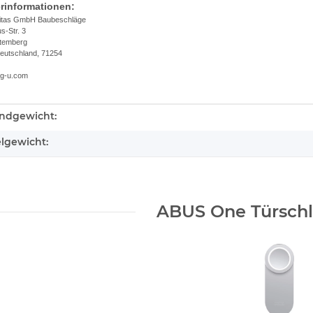
erinformationen:
itas GmbH Baubeschläge
-Str. 3
temberg
Deutschland, 71254
.g-u.com
ndgewicht:
kteigenschaft
elgewicht:
ABUS One Türschl