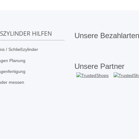
SSZYLINDER HILFEN
Unsere Bezahlarte
is / Schließzylinder
agen Planung
Unsere Partner
agenfertigung
inder messen