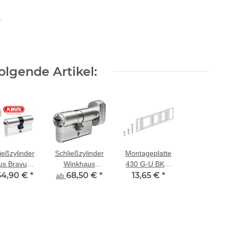
eb
lgende Artikel:
ießzylinder
Schließzylinder
Montageplatte
us Bravus
Winkhaus
430 G-U BKS,
54,90 €
2000
*
keyTec N-tra
68,50 €
*
13,65 €
silber
*
ab
lprofilzylinder
Knaufzylinder