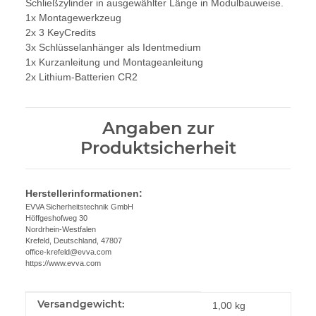
Schließzylinder in ausgewählter Länge in Modulbauweise.
1x Montagewerkzeug
2x 3 KeyCredits
3x Schlüsselanhänger als Identmedium
1x Kurzanleitung und Montageanleitung
2x Lithium-Batterien CR2
Angaben zur
Produktsicherheit
Herstellerinformationen:
EVVA Sicherheitstechnik GmbH
Höffgeshofweg 30
Nordrhein-Westfalen
Krefeld, Deutschland, 47807
office-krefeld@evva.com
https://www.evva.com
Versandgewicht:
Produkteigenschaft
Wert
1,00 kg