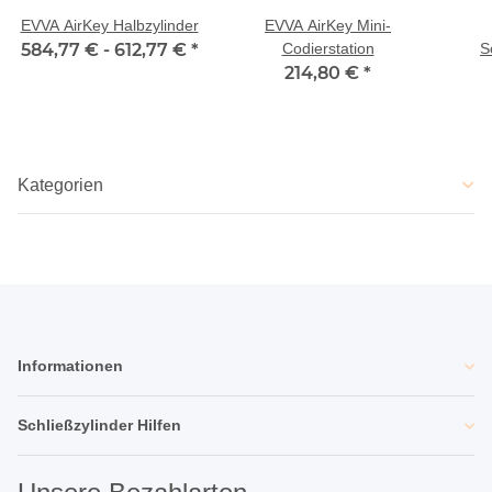
EVVA AirKey Halbzylinder
EVVA AirKey Mini-
584,77 € -
612,77 €
*
Codierstation
S
214,80 €
*
Kategorien
Informationen
Schließzylinder Hilfen