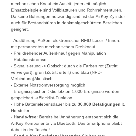
mechanischen Knauf ein Austritt jederzeit möglich.
Einsatzbeispiele sind Vollblatttüren und Rohrrahmentüren.
Da keine Bohrungen not­wendig sind, ist der AirKey-Zylinder
auch für Bestandstüren in denkmal­geschützten Bereichen
geeignet.
- Ausführung: Außen: elektronischer RFID Leser / Innen:
mit permanenten mechanischem Drehknauf
- Frei drehender Außenknauf gegen Manipulation
- Rotationsbremse
- Signalisierung -> Optisch: durch die Farben rot (Zutritt
verweigert), grün (Zutritt erteilt) und blau (NFD-
Verbindung)Akustisch
- Externe Notstromversorgung möglich
- Ereignisspeicher ->die letzten 1.000 Ereignisse werden
gespeichert ->Blacklist-Funktion
- Hohe Batterielebensdauer bis zu
30.000 Betätigungen
lt.
Hersteller
-
Hands-free:
Bereits bei Annäherung entsperrt sich die
AirKey Komponente via Bluetooth. Das Smartphone bleibt
dabei in der Tasche!