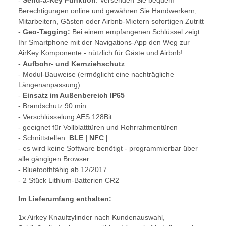
-
Send-a-Key Funktion
: Versenden Sie bequem
Berechtigungen online und gewähren Sie Handwerkern,
Mitarbeitern, Gästen oder Airbnb-Mietern sofortigen Zutritt
-
Geo-Tagging:
Bei einem empfangenen Schlüssel zeigt
Ihr Smartphone mit der Navigations-App den Weg zur
AirKey Komponente - nützlich für Gäste und Airbnb!
-
Aufbohr- und Kernziehschutz
- Modul-Bauweise (ermöglicht eine nachträgliche
Längenanpassung)
-
Einsatz im Außenbereich IP65
- Brandschutz 90 min
- Verschlüsselung AES 128Bit
- geeignet für Vollblatttüren und Rohrrahmentüren
- Schnittstellen:
BLE | NFC |
- es wird keine Software benötigt - programmierbar über
alle gängigen Browser
- Bluetoothfähig ab 12/2017
- 2 Stück Lithium-Batterien CR2
Im Lieferumfang enthalten:
1x Airkey Knaufzylinder nach Kundenauswahl,