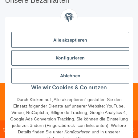
Unsere Bezahlarten
Unsere Partner
Alle akzeptieren
Unternehmen
Konfigurieren
Ablehnen
Vertrag widerrufen
Wie wir Cookies & Co nutzen
Telefonische Beratung?
·
+49 (0) 5246
Durch Klicken auf „Alle akzeptieren“ gestatten Sie den
Einsatz folgender Dienste auf unserer Website: YouTube,
83817-16
Vimeo, ReCaptcha, Billiger.de Tracking, Google Analytics 4,
Google Ads Conversion Tracking. Sie können die Einstellung
jederzeit ändern (Fingerabdruck-Icon links unten). Weitere
© 2026 ·
PM Service GmbH
· Kapellenweg 40 · D-33415 Verl · E-
Details finden Sie unter
Konfigurieren
und in unserer
Mail:
shop@schliesszylinder-shop.com
·
www.schliesszylinder-