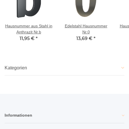
Hausnummer aus Stahl in
Edelstahl Hausnummer
Haus
Anthrazit Nr.b
Nr.0
11,95 €
*
13,69 €
*
Kategorien
Informationen