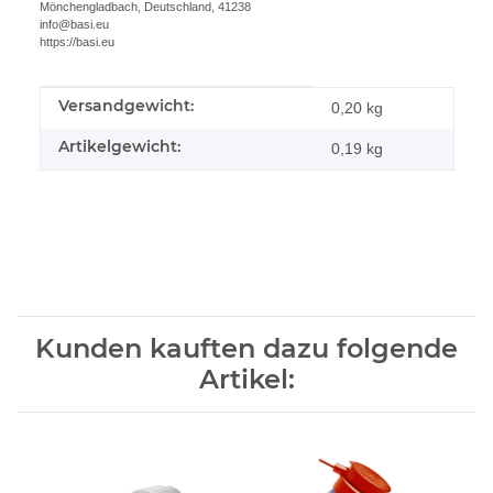
Mönchengladbach, Deutschland, 41238
info@basi.eu
https://basi.eu
Versandgewicht:
Produkteigenschaft
Wert
0,20 kg
Artikelgewicht:
0,19
kg
Kunden kauften dazu folgende
Artikel: