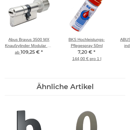
Abus Bravus 3500 MX
BKS Hochleistungs-
ABUS 
Knaufzylinder Modular mit
Pflegespray 50ml
ind
Bohr- und Ziehschutz
109,25 €
*
7,20 €
*
Z
ab
144,00 € pro 1 l
Ähnliche Artikel