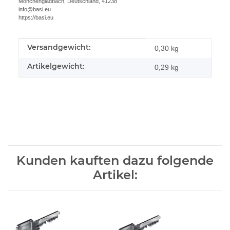
Mönchengladbach, Deutschland, 41238
info@basi.eu
https://basi.eu
Versandgewicht:
Produkteigenschaft
Wert
0,30 kg
Artikelgewicht:
0,29
kg
Kunden kauften dazu folgende
Artikel: