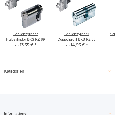
Schließzylinder
Schließzylinder
Sc
Halbzylinder BKS PZ 89
Doppelprofil BKS PZ 88
13,35 €
*
14,95 €
*
Do
ab
ab
Kategorien
Informationen