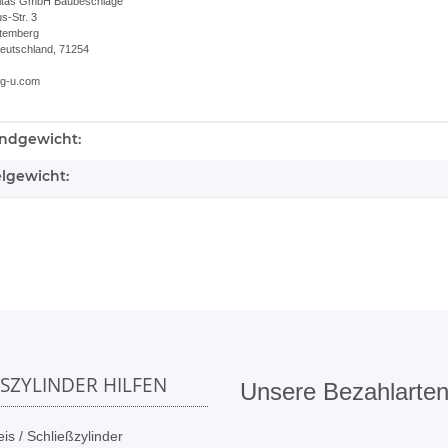
itas GmbH Baubeschläge
-Str. 3
temberg
Deutschland, 71254
.g-u.com
ndgewicht:
kteigenschaft
elgewicht:
SSZYLINDER HILFEN
Unsere Bezahlarte
is / Schließzylinder