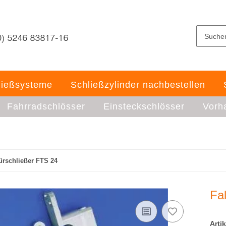
ließsysteme
Schließzylinder nachbestellen
Fahrradschlösser
Einsteckschlösser
Vorh
ürschließer FTS 24
Fa
Arti