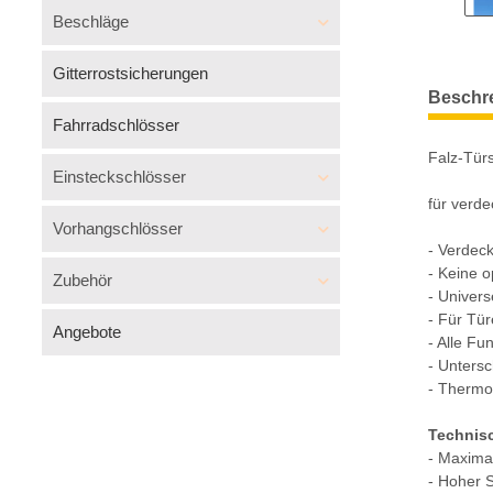
Beschläge
Gitterrostsicherungen
Beschr
Fahrradschlösser
Falz-Tür
Einsteckschlösser
für verde
Vorhangschlösser
- Verdeck
- Keine o
Zubehör
- Univers
- Für Tür
Angebote
- Alle Fu
- Untersc
- Thermo
Technis
- Maxima
- Hoher S