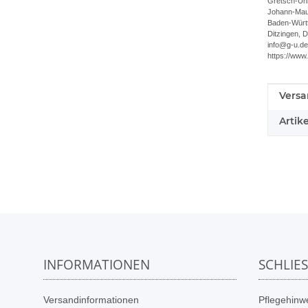
Gretsch-Un
Johann-Maus
Baden-Würt
Ditzingen, 
info@g-u.de
https://www
Versa
Produ
Wert
Artik
INFORMATIONEN
SCHLIE
Versandinformationen
Pflegehinwe