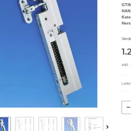
GTIN
HAN
Kate
Herst
Verd
1.
inkl.
Liefer