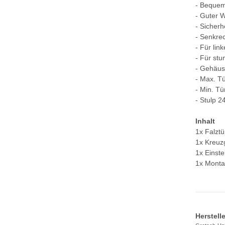
- Bequem
- Guter 
- Sicherh
- Senkre
- Für lin
- Für stu
- Gehäuse
- Max. T
- Min. Tü
- Stulp 
Inhalt
1x Falztü
1x Kreuz
1x Einst
1x Monta
Herstell