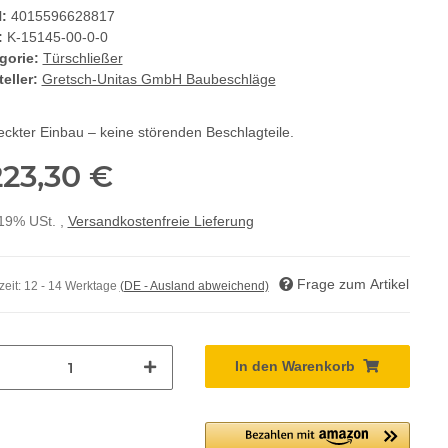
:
4015596628817
:
K-15145-00-0-0
gorie:
Türschließer
eller:
Gretsch-Unitas GmbH Baubeschläge
eckter Einbau – keine störenden Beschlagteile.
223,30 €
 19% USt. ,
Versandkostenfreie Lieferung
Frage zum Artikel
zeit:
12 - 14 Werktage
(DE - Ausland abweichend)
In den Warenkorb