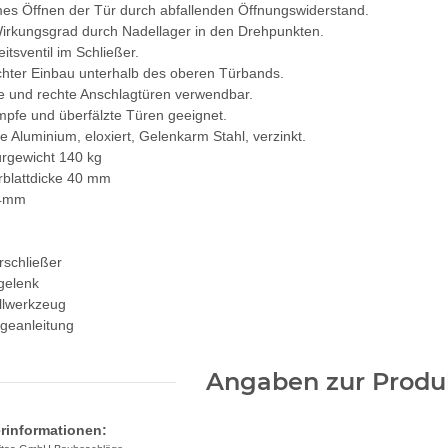
es Öffnen der Tür durch abfallenden Öffnungswiderstand.
Wirkungsgrad durch Nadellager in den Drehpunkten.
eitsventil im Schließer.
chter Einbau unterhalb des oberen Türbands.
ke und rechte Anschlagtüren verwendbar.
mpfe und überfälzte Türen geeignet.
 Aluminium, eloxiert, Gelenkarm Stahl, verzinkt.
ürgewicht 140 kg
rblattdicke 40 mm
24mm
rschließer
gelenk
ellwerkzeug
geanleitung
Angaben zur Produk
erinformationen: