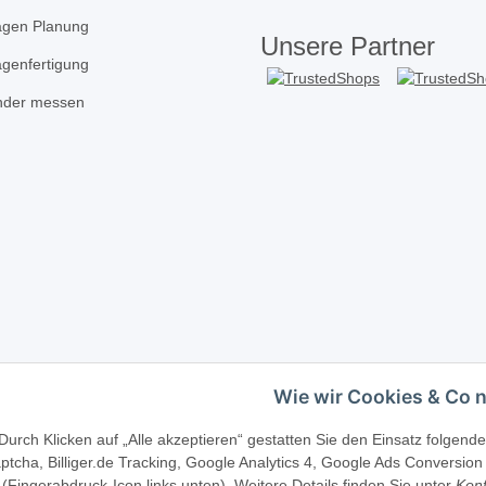
agen Planung
Unsere Partner
agenfertigung
inder messen
Wie wir Cookies & Co 
Telefonische Beratung?
·
+49 (0) 5246 83817
Durch Klicken auf „Alle akzeptieren“ gestatten Sie den Einsatz folgen
tcha, Billiger.de Tracking, Google Analytics 4, Google Ads Conversion 
(Fingerabdruck-Icon links unten). Weitere Details finden Sie unter
Konf