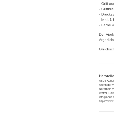
- Griff a
- Griffbr
- Druckz
-
Inkl. 1
- Farbe 
Der Vierk
Ärgerlich
Gleichsc
Herstell
ABUS Augus
Altenhofer 
Nordrhein-W
Wetter, Deu
info@abus.
https://www