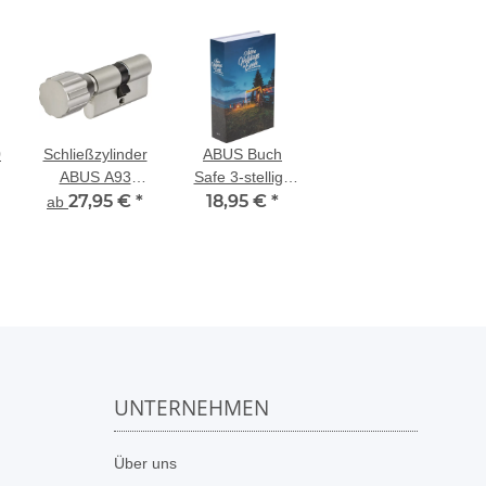
0
Schließzylinder
ABUS Buch
ABUS A93
Safe 3-stellige
Knaufzylinder
27,95 €
*
18,95 €
individuell
*
ab
einstellbare
Zahlenkombination
UNTERNEHMEN
n
Über uns