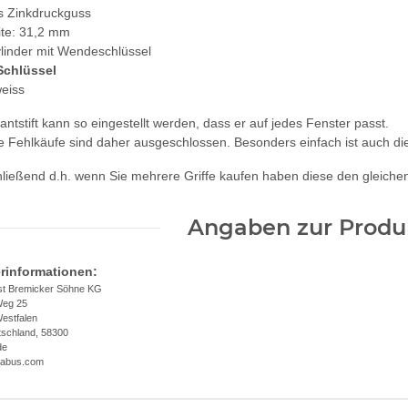
us Zinkdruckguss
eite: 31,2 mm
ylinder mit Wendeschlüssel
 Schlüssel
weiss
antstift kann so eingestellt werden, dass er auf jedes Fenster passt.
e Fehlkäufe sind daher ausgeschlossen. Besonders einfach ist auch di
hließend d.h. wenn Sie mehrere Griffe kaufen haben diese den gleichen
Angaben zur Produk
erinformationen:
t Bremicker Söhne KG
Weg 25
estfalen
tschland, 58300
de
.abus.com