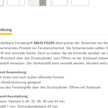
eibung
hließbare Fenstergriff
ABUS FG200
dient primär der Sicherheit von K
emmendes Produkt zur Fenstersicherheit. Die Scharnierseite sollten Sie 
iff eine sinnvolle Sache. Denn so haben Sie die Kontrolle darüber, wo 
iff einfach über den Druckzylinder, zum Öffnen ist der Schlüssel notw
tstoff einsetzen. Der Vierkantstift kann verstellt werden. Montiert wir
 und Anwendung:
ch innen und nach außen öffnende Fenster
s Kindersicherung geeignet
uss des Fenstergriffs über den Druckzylinder, Öffnen mit Schlüssel
 und Ausstattung:
lbarer Vierkant in 28, 32, 36, 40 und 44 mm
ntstift 7 mm, Schraubenabstand 43 mm