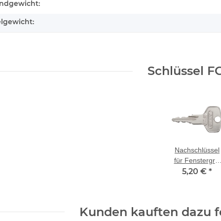
ndgewicht:
kteigenschaft
elgewicht:
Schlüssel F
Nachschlüssel
für Fenstergriff
ABUS FG200
5,20 €
*
AB208
Kunden kauften dazu fo