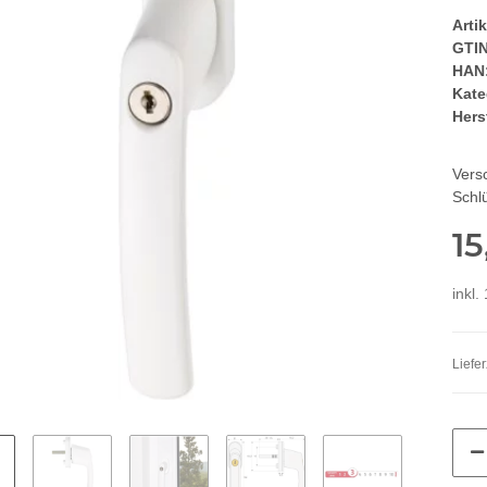
Arti
GTIN
HAN
Kate
Herst
Versc
Schl
15
inkl.
Liefer