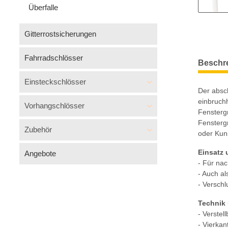
Überfalle
Gitterrostsicherungen
Fahrradschlösser
Beschr
Einsteckschlösser
Der absc
einbruchh
Vorhangschlösser
Fenstergr
Fenstergr
Zubehör
oder Kuns
Einsatz
Angebote
- Für na
- Auch al
- Verschl
Technik
- Verstel
- Vierka