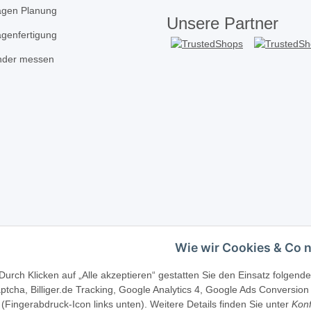
agen Planung
Unsere Partner
agenfertigung
inder messen
Wie wir Cookies & Co 
Telefonische Beratung?
·
+49 (0) 5246 83817
Durch Klicken auf „Alle akzeptieren“ gestatten Sie den Einsatz folgen
tcha, Billiger.de Tracking, Google Analytics 4, Google Ads Conversion 
(Fingerabdruck-Icon links unten). Weitere Details finden Sie unter
Konf