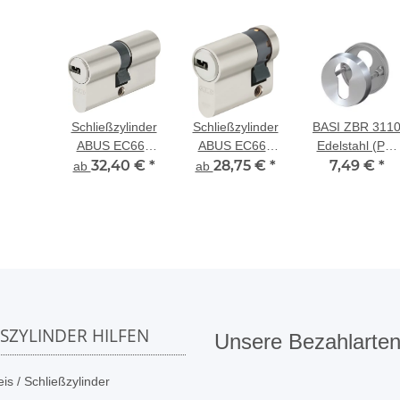
Schließzylinder
Schließzylinder
BASI ZBR 311
ABUS EC660
ABUS EC660
Edelstahl (PZ)
Doppelprofilzylinder
32,40 €
*
Halbzylinder
28,75 €
*
Profilzylinder
7,49 €
*
ab
ab
Rosettenpaar
SSZYLINDER HILFEN
Unsere Bezahlarte
is / Schließzylinder