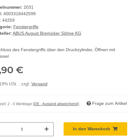
kelnummer:
2031
:
4003318442599
:
44259
gorie:
Fenstergriffe
eller:
ABUS August Bremicker Söhne KG
hluss des Fenstergriffs über den Druckzylinder, Öffnen mit
üssel
,90 €
 19% USt. , zzgl.
Versand
Frage zum Artikel
zeit:
2 - 4 Werktage
(DE - Ausland abweichend)
In den Warenkorb