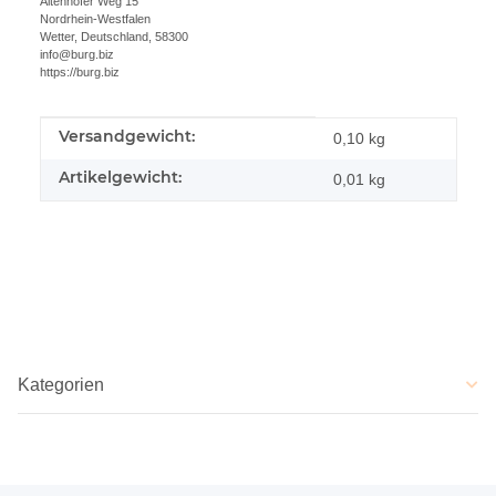
Altenhofer Weg 15
Nordrhein-Westfalen
Wetter, Deutschland, 58300
info@burg.biz
https://burg.biz
Versandgewicht:
Produkteigenschaft
Wert
0,10 kg
Artikelgewicht:
0,01
kg
Kategorien