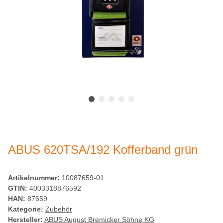
ABUS 620TSA/192 Kofferband grün
Artikelnummer:
10087659-01
GTIN:
4003318876592
HAN:
87659
Kategorie:
Zubehör
Hersteller:
ABUS August Bremicker Söhne KG