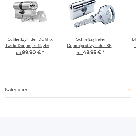
Schließzylinder DOM ix
Schließzylinder
B
Twido Doppelprofilzylinder
Doppelprofilzylinder BKS
mit Bohr- und Ziehschutz
99,90 €
*
48,95 €
belvius
*
ab
ab
Kategorien