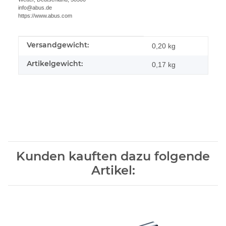
info@abus.de
https://www.abus.com
Versandgewicht:
Produkteigenschaft
Wert
0,20 kg
Artikelgewicht:
0,17
kg
Kunden kauften dazu folgende
Artikel: