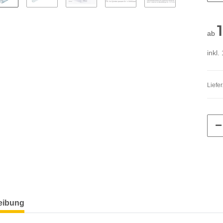
ab
inkl.
Liefer
eibung