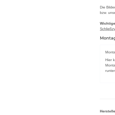
Die Bild
bzw. uns
Wichtige
Schließzy
Montag
Monta
Hier 
Monta
runte
Herstell