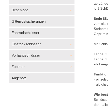
ab Länge
je 3 Schl
Beschläge
Serie 88:
Gitterrostsicherungen
vernickel
Serienmä
Fahrradschlösser
Geprüft 
Einsteckschlösser
Mit Schla
Länge: 2
Vorhangschlösser
Länge: 2
ab Länge
Zubehör
Funktio
Angebote
- einzels
- gleichs
Wie best
Schlüssel
dann all