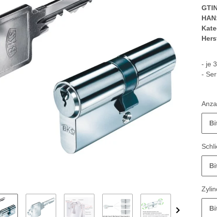
GTIN
HAN
Kate
Herst
- je 
-
Ser
Anza
Bi
Schl
Bi
Zyli
Bi