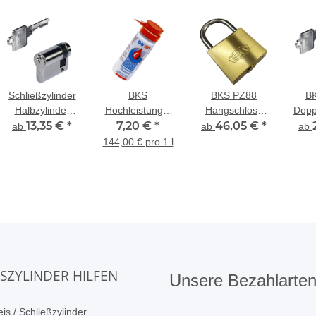
Schließzylinder
BKS
BKS PZ88
B
Halbzylinder
Hochleistungs-
Hangschloss
Doppe
BKS PZ 89
13,35 €
*
Pflegespray
7,20 €
*
Messing
46,05 €
*
zu b
ab
ab
ab
50ml
Sc
144,00 € pro 1 l
SSZYLINDER HILFEN
Unsere Bezahlarte
is / Schließzylinder