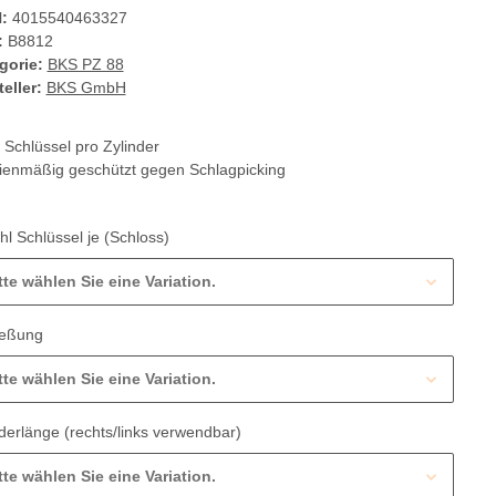
:
4015540463327
:
B8812
gorie:
BKS PZ 88
eller:
BKS GmbH
3 Schlüssel pro Zylinder
ienmäßig geschützt gegen Schlagpicking
hl Schlüssel je (Schloss)
tte wählen Sie eine Variation.
ießung
tte wählen Sie eine Variation.
nderlänge (rechts/links verwendbar)
tte wählen Sie eine Variation.