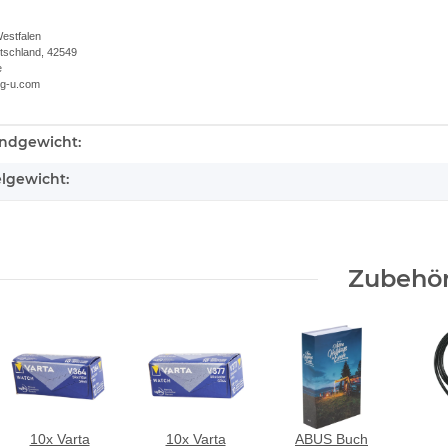
estfalen
utschland, 42549
e
.g-u.com
ndgewicht:
kteigenschaft
elgewicht:
Zubehö
10x Varta
10x Varta
ABUS Buch