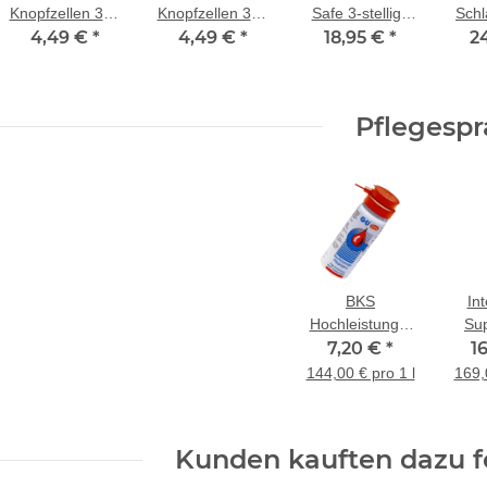
Knopfzellen 364
Knopfzellen 377
Safe 3-stellige
Schl
SR621SW 1,55
4,49 €
*
SR626SW 1,55
4,49 €
*
18,95 €
individuell
*
Cob
2
Volt
Volt
einstellbare
Zahlenkombination
Pflegespr
BKS
Int
Hochleistungs-
Su
Pflegespray
7,20 €
*
1
50ml
144,00 € pro 1 l
169,
Kunden kauften dazu fo