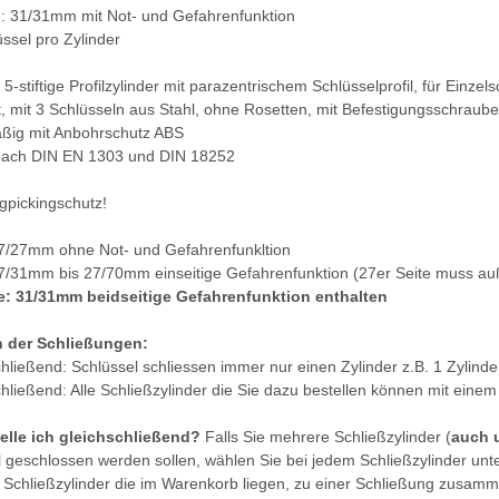
: 31/31mm mit Not- und Gefahrenfunktion
üssel pro Zylinder
5-stiftige Profilzylinder mit parazentrischem Schlüsselprofil, für Ein
t, mit 3 Schlüsseln aus Stahl, ohne Rosetten, mit Befestigungsschraub
ßig mit Anbohrschutz ABS
nach DIN EN 1303 und DIN 18252
gpickingschutz!
7/27mm ohne Not- und Gefahrenfunkltion
7/31mm bis 27/70mm einseitige Gefahrenfunktion (27er Seite muss au
: 31/31mm beidseitige Gefahrenfunktion enthalten
n der Schließungen:
chließend: Schlüssel schliessen immer nur einen Zylinder z.B. 1 Zylinde
chließend: Alle Schließzylinder die Sie dazu bestellen können mit ein
elle ich gleichschließend?
Falls Sie mehrere Schließzylinder (
auch 
 geschlossen werden sollen, wählen Sie bei jedem Schließzylinder unt
e Schließzylinder die im Warenkorb liegen, zu einer Schließung zusamm