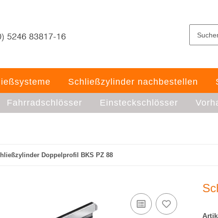
ließsysteme
Schließzylinder nachbestellen
Fahrradschlösser
Einsteckschlösser
Vorh
hließzylinder Doppelprofil BKS PZ 88
Sc
Arti