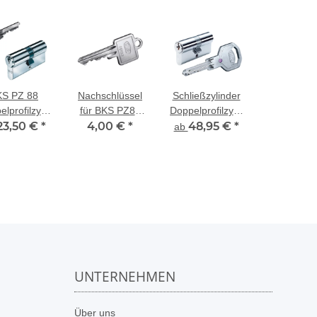
KS PZ 88
Nachschlüssel
Schließzylinder
lprofilzylinder
für BKS PZ88
Doppelprofilzylinder
estehender
23,50 €
*
Nummernkreis
4,00 €
*
BKS belvius
48,95 €
*
ab
hließung
von: 50001 bis
80453
UNTERNEHMEN
n
Über uns