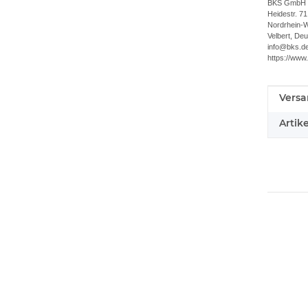
BKS GmbH
Heidestr. 71
Nordrhein-W
Velbert, De
info@bks.d
https://www
Versa
Produ
Wert
Artik