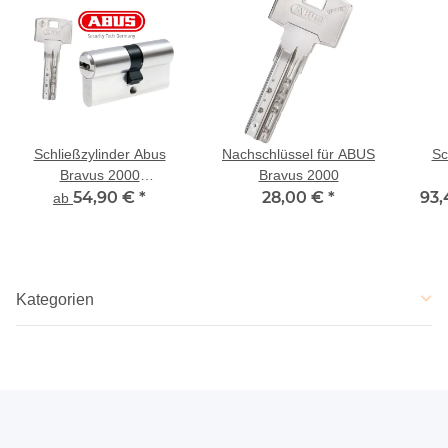
Schließzylinder Abus
Nachschlüssel für ABUS
Sc
Bravus 2000
Bravus 2000
Doppelprofilzylinder
54,90 €
*
28,00 €
*
93,
Do
ab
bes
Kategorien