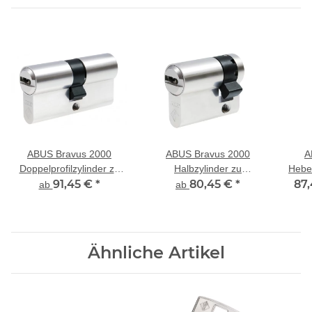
ABUS Bravus 2000
ABUS Bravus 2000
A
Doppelprofilzylinder zu
Halbzylinder zu
Hebel
bestehender Schließung
91,45 €
*
bestehender Schließung
80,45 €
*
87,
ab
ab
Ähnliche Artikel