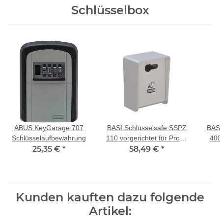
Schlüsselbox
ABUS KeyGarage 707
BASI Schlüsselsafe SSPZ
BAS
Schlüsselaufbewahrung
110 vorgerichtet für Profil-
400
25,35 €
*
Halbzylinder
58,49 €
*
Kunden kauften dazu folgende
Artikel: