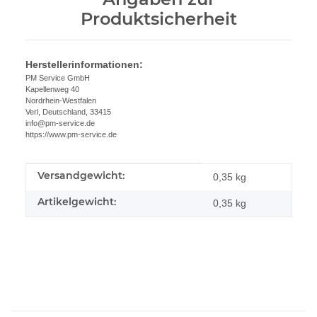
Produktsicherheit
Herstellerinformationen:
PM Service GmbH
Kapellenweg 40
Nordrhein-Westfalen
Verl, Deutschland, 33415
info@pm-service.de
https://www.pm-service.de
Versandgewicht:
Produkteigenschaft
Wert
0,35 kg
Artikelgewicht:
0,35
kg