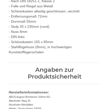
- Nach DIN 18251-1, Klasse 2
- Falle und Riegel aus Metall
- Schlosskasten allseitig geschlossen, verzinkt
- Entfernungsmaß 72mm
- Dornmaß 55mm
- Stulp 20 x 235mm (rund)
- Nuss 8mm
- DIN links
- Schlosskasten 155 x 85mm
- Stahlflügelnuss (8mm), in hochwertigen
Kunststofflagerschalen
Angaben zur
Produktsicherheit
Herstellerinformationen:
ABUS August Bremicker Söhne KG
Altenhofer Weg 25
Nordrhein-Westfalen
Wetter, Deutschland, 58300