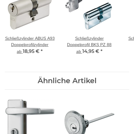
Schließzylinder ABUS A93
Schließzylinder
Sc
Doppelprofilzylinder
Doppelprofil BKS PZ 88
18,95 €
*
14,95 €
*
Do
ab
ab
Ähnliche Artikel