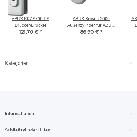
ABUS KKZS700 FS
ABUS Bravus 2000
AB
Drücker/Drücker
Außenzylinder für ABUS-
D
121,70 €
*
Kastenschloss Serie 70XX
86,90 €
*
Sch
je 3 Schlüssel
Kategorien
Informationen
Schließzylinder Hilfen