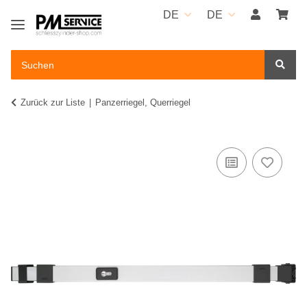
DE
DE
Zurück zur Liste
Panzerriegel, Querriegel