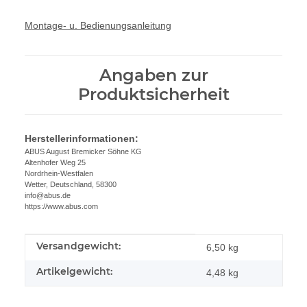
Montage- u. Bedienungsanleitung
Angaben zur
Produktsicherheit
Herstellerinformationen:
ABUS August Bremicker Söhne KG
Altenhofer Weg 25
Nordrhein-Westfalen
Wetter, Deutschland, 58300
info@abus.de
https://www.abus.com
Versandgewicht:
Produkteigenschaft
Wert
6,50 kg
Artikelgewicht:
4,48
kg