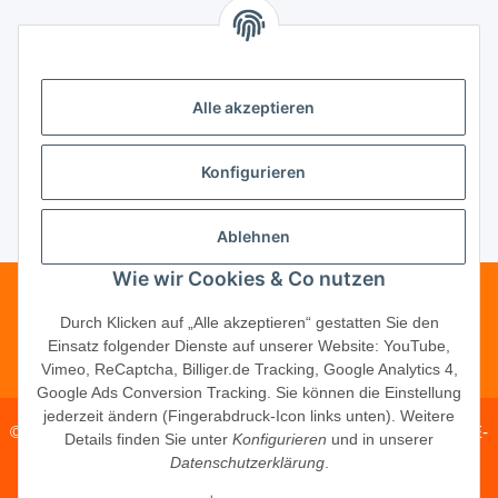
Unsere Partner
Alle akzeptieren
Unternehmen
Konfigurieren
Ablehnen
Vertrag widerrufen
Wie wir Cookies & Co nutzen
Telefonische Beratung?
·
+49 (0) 5246
Durch Klicken auf „Alle akzeptieren“ gestatten Sie den
Einsatz folgender Dienste auf unserer Website: YouTube,
83817-16
Vimeo, ReCaptcha, Billiger.de Tracking, Google Analytics 4,
Google Ads Conversion Tracking. Sie können die Einstellung
jederzeit ändern (Fingerabdruck-Icon links unten). Weitere
© 2026 ·
PM Service GmbH
· Kapellenweg 40 · D-33415 Verl · E-
Details finden Sie unter
Konfigurieren
und in unserer
Mail:
shop@schliesszylinder-shop.com
·
www.schliesszylinder-
Datenschutzerklärung
.
shop.com