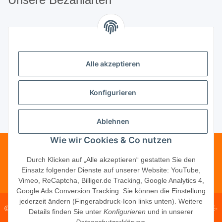
Unsere Partner
Alle akzeptieren
Unternehmen
Konfigurieren
Ablehnen
Vertrag widerrufen
Wie wir Cookies & Co nutzen
Telefonische Beratung?
·
+49 (0) 5246
Durch Klicken auf „Alle akzeptieren“ gestatten Sie den
Einsatz folgender Dienste auf unserer Website: YouTube,
83817-16
Vimeo, ReCaptcha, Billiger.de Tracking, Google Analytics 4,
Google Ads Conversion Tracking. Sie können die Einstellung
jederzeit ändern (Fingerabdruck-Icon links unten). Weitere
© 2026 ·
PM Service GmbH
· Kapellenweg 40 · D-33415 Verl · E-
Details finden Sie unter
Konfigurieren
und in unserer
Mail:
shop@schliesszylinder-shop.com
·
www.schliesszylinder-