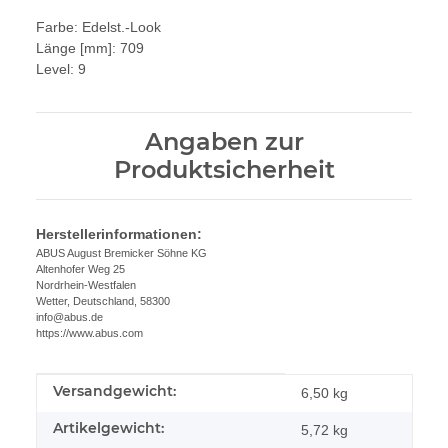
Farbe:
Edelst.-Look
Länge [mm]:
709
Level:
9
Angaben zur
Produktsicherheit
Herstellerinformationen:
ABUS August Bremicker Söhne KG
Altenhofer Weg 25
Nordrhein-Westfalen
Wetter, Deutschland, 58300
info@abus.de
https://www.abus.com
Versandgewicht:
Produkteigenschaft
Wert
6,50 kg
Artikelgewicht:
5,72
kg