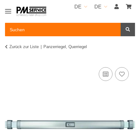
DE
DE
Zurück zur Liste
Panzerriegel, Querriegel