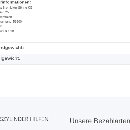
erinformationen:
t Bremicker Söhne KG
Weg 25
estfalen
tschland, 58300
de
.abus.com
ndgewicht:
kteigenschaft
elgewicht:
SSZYLINDER HILFEN
Unsere Bezahlarte