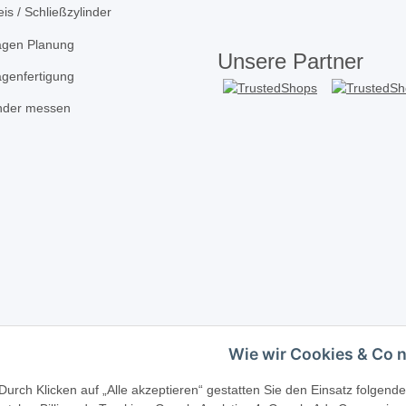
is / Schließzylinder
agen Planung
Unsere Partner
agenfertigung
inder messen
Wie wir Cookies & Co 
Telefonische Beratung?
·
+49 (0) 5246 83817
Durch Klicken auf „Alle akzeptieren“ gestatten Sie den Einsatz folgen