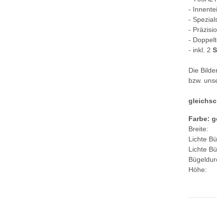
- Innente
- Spezia
- Präzisi
- Doppelt
- inkl. 2
S
Die Bild
bzw. unse
gleichsc
Farbe: g
Breit
Lichte B
Lichte B
Bügeldur
Höhe