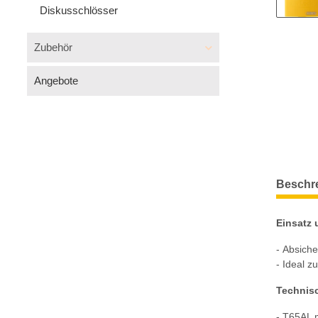
Diskusschlösser
Zubehör
Angebote
Beschr
Einsatz
- Absiche
- Ideal z
Technis
- T65AL 