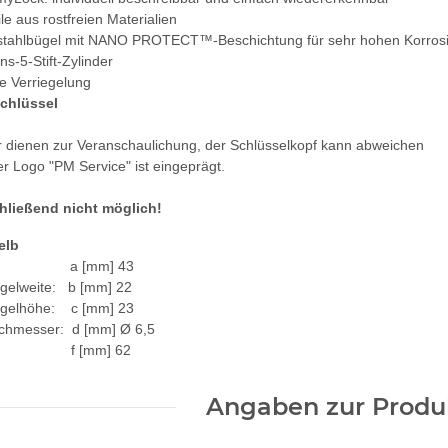
ile aus rostfreien Materialien
lstahlbügel mit NANO PROTECT™-Beschichtung für sehr hohen Korros
ons-5-Stift-Zylinder
e Verriegelung
chlüssel
er dienen zur Veranschaulichung, der Schlüsselkopf kann abweichen
r Logo "PM Service" ist eingeprägt.
hließend nicht möglich!
elb
e: a [mm] 43
ügelweite: b [mm] 22
ügelhöhe: c [mm] 23
chmesser: d [mm] Ø 6,5
: f [mm] 62
Angaben zur Produk