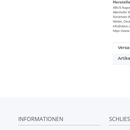
Herstell
ABUS Augus
Altenhofer 
Nordrhein-W
Wetter, Deu
info@abus.
https://www
Versa
Produ
Wert
Artik
INFORMATIONEN
SCHLIE