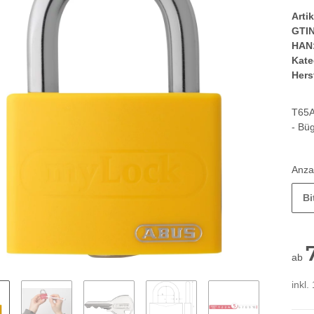
Arti
GTIN
HAN
Kate
Herst
T65A
- Bü
Anza
Bi
ab
inkl.