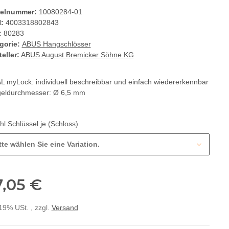
kelnummer:
10080284-01
:
4003318802843
:
80283
gorie:
ABUS Hangschlösser
eller:
ABUS August Bremicker Söhne KG
L myLock: individuell beschreibbar und einfach wiedererkennbar
geldurchmesser: Ø 6,5 mm
hl Schlüssel je (Schloss)
tte wählen Sie eine Variation.
7,05 €
 19% USt. , zzgl.
Versand