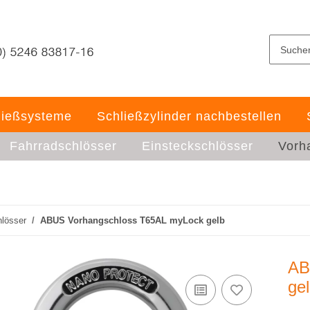
ließsysteme
Schließzylinder nachbestellen
Fahrradschlösser
Einsteckschlösser
Vorh
lösser
ABUS Vorhangschloss T65AL myLock gelb
AB
ge