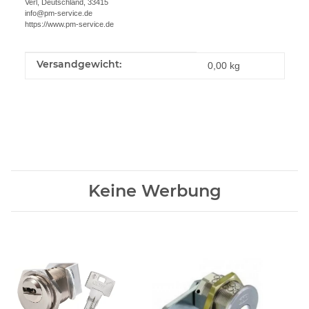
Verl, Deutschland, 33415
info@pm-service.de
https://www.pm-service.de
Versandgewicht:
Produkteigenschaft
Wert
0,00 kg
Keine Werbung