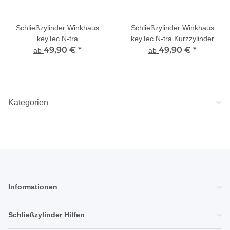
Schließzylinder Winkhaus
Schließzylinder Winkhaus
keyTec N-tra
keyTec N-tra Kurzzylinder
Doppelprofilzylinder
49,90 €
*
49,90 €
*
ab
ab
Kategorien
Informationen
Schließzylinder Hilfen