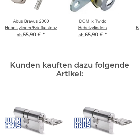
Abus Bravus 2000
DOM ix Twido
Hebelzylinder/Briefkastenzylinder
Hebelzylinder /
B
55,90 €
*
Briefkastenzylinder
65,90 €
*
Win
ab
ab
Kunden kauften dazu folgende
Artikel: