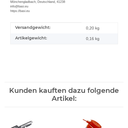
Mönchengladbach, Deutschland, 41238
info@basi.eu
https://basi.eu
Versandgewicht:
Produkteigenschaft
Wert
0,20 kg
Artikelgewicht:
0,16
kg
Kunden kauften dazu folgende
Artikel: