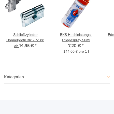
Schließzylinder
BKS Hochleistungs-
Ede
Doppelprofil BKS PZ 88
Pflegespray 50ml
14,95 €
*
7,20 €
*
ab
144,00 € pro 1 l
Kategorien