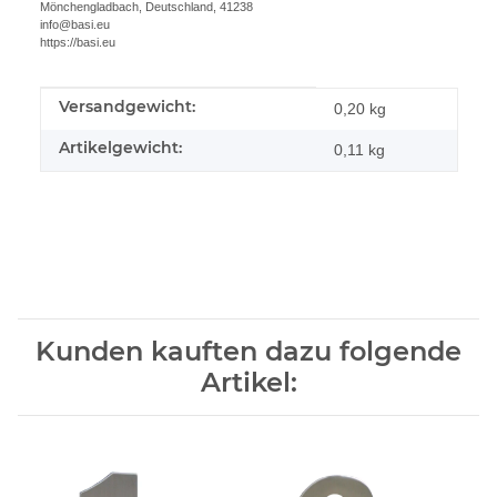
Mönchengladbach, Deutschland, 41238
info@basi.eu
https://basi.eu
Versandgewicht:
Produkteigenschaft
Wert
0,20 kg
Artikelgewicht:
0,11
kg
Kunden kauften dazu folgende
Artikel: