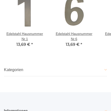
Edelstahl Hausnummer
Edelstahl Hausnummer
Ede
Nr.1
Nr.6
13,69 €
*
13,69 €
*
Kategorien
Informationen