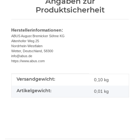
Angaben zur
Produktsicherheit
Herstellerinformationen:
ABUS August Bremicker Söhne KG
Altenhofer Weg 25
Nordrhein-Westfalen
Wetter, Deutschland, 58300
info@abus.de
https://www.abus.com
Versandgewicht:
Produkteigenschaft
Wert
0,10 kg
Artikelgewicht:
0,01
kg