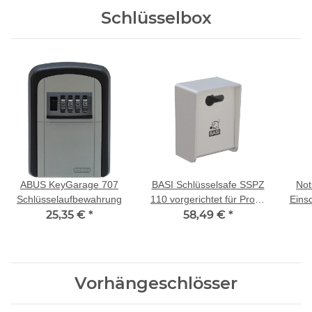
Schlüsselbox
ABUS KeyGarage 707
BASI Schlüsselsafe SSPZ
Not
Schlüsselaufbewahrung
110 vorgerichtet für Profil-
Einsc
25,35 €
*
Halbzylinder
58,49 €
*
Vorhängeschlösser