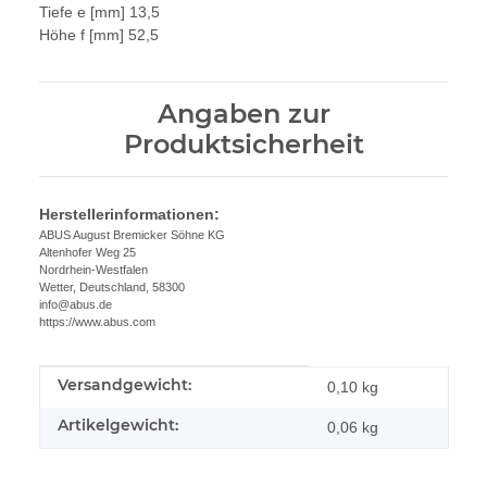
Tiefe e [mm] 13,5
Höhe f [mm] 52,5
Angaben zur
Produktsicherheit
Herstellerinformationen:
ABUS August Bremicker Söhne KG
Altenhofer Weg 25
Nordrhein-Westfalen
Wetter, Deutschland, 58300
info@abus.de
https://www.abus.com
Versandgewicht:
Produkteigenschaft
Wert
0,10 kg
Artikelgewicht:
0,06
kg