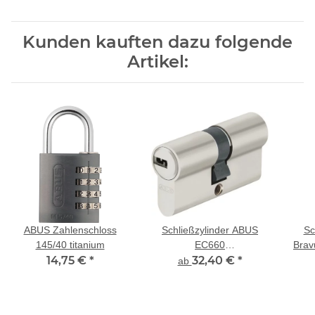
Kunden kauften dazu folgende
Artikel:
ABUS Zahlenschloss
Schließzylinder ABUS
Sc
145/40 titanium
EC660
Brav
14,75 €
*
Doppelprofilzylinder
32,40 €
*
mit 
ab