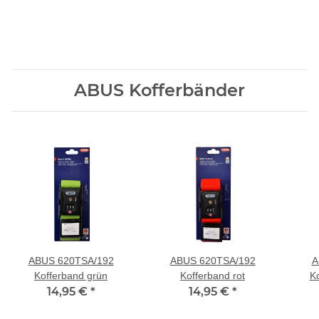
ABUS Kofferbänder
ABUS 620TSA/192
ABUS 620TSA/192
A
Kofferband grün
Kofferband rot
K
14,95 €
*
14,95 €
*