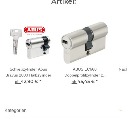
Artikel:
Schließzylinder Abus
ABUS EC660
Nach
Bravus 2000 Halbzylinder
Doppelprofilzylinder zu
42,90 €
*
bestehender Schließung
45,45 €
*
ab
ab
Kategorien