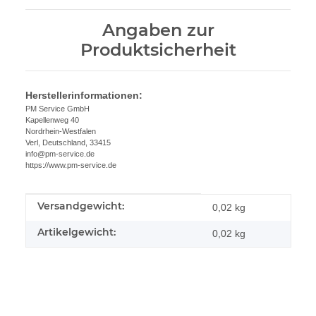
Angaben zur
Produktsicherheit
Herstellerinformationen:
PM Service GmbH
Kapellenweg 40
Nordrhein-Westfalen
Verl, Deutschland, 33415
info@pm-service.de
https://www.pm-service.de
Versandgewicht:
Produkteigenschaft
Wert
0,02 kg
Artikelgewicht:
0,02
kg