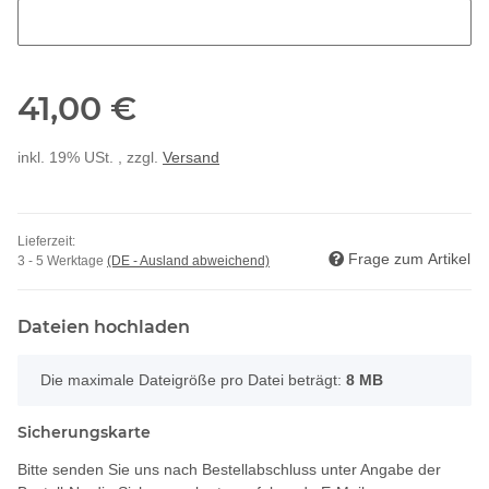
Bitte Codenummer (Beginnend mit TN...) eingeben
41,00 €
inkl. 19% USt. , zzgl.
Versand
Lieferzeit:
Frage zum Artikel
3 - 5 Werktage
(DE - Ausland abweichend)
Dateien hochladen
x
Die maximale Dateigröße pro Datei beträgt:
8 MB
Sicherungskarte
Bitte senden Sie uns nach Bestellabschluss unter Angabe der