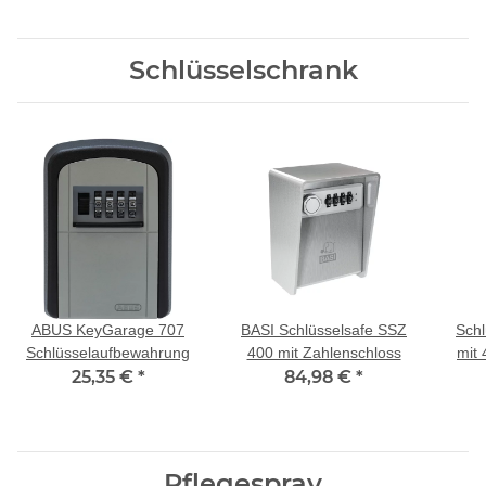
Schlüsselschrank
ABUS KeyGarage 707
BASI Schlüsselsafe SSZ
Schl
Schlüsselaufbewahrung
400 mit Zahlenschloss
mit 
25,35 €
*
84,98 €
*
Z
Pflegespray