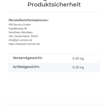
Produktsicherheit
Herstellerinformationen:
PM Service GmbH
Kapellenweg 40
Nordrhein-Westfalen
Verl, Deutschland, 33415
info@pm-service.de
https://www.pm-service.de
Versandgewicht:
Produkteigenschaft
Wert
0,40 kg
Artikelgewicht:
0,30
kg