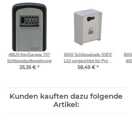
ABUS KeyGarage 707
BASI Schlüsselsafe SSPZ
BAS
Schlüsselaufbewahrung
110 vorgerichtet für Profil-
400
25,35 €
*
Halbzylinder
58,49 €
*
Kunden kauften dazu folgende
Artikel: