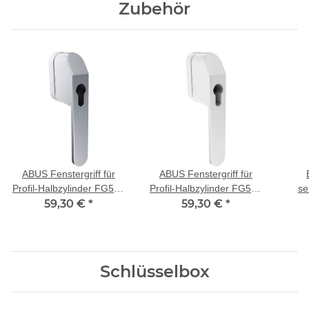
Zubehör
ABUS Fenstergriff für
ABUS Fenstergriff für
Profil-Halbzylinder FG500
Profil-Halbzylinder FG500
se
59,30 €
HZ silber
*
59,30 €
HZ weiss
*
kos
und 
Schlüsselbox