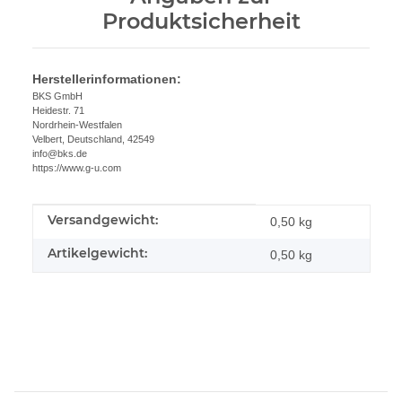
Produktsicherheit
Herstellerinformationen:
BKS GmbH
Heidestr. 71
Nordrhein-Westfalen
Velbert, Deutschland, 42549
info@bks.de
https://www.g-u.com
Versandgewicht:
Produkteigenschaft
Wert
0,50 kg
Artikelgewicht:
0,50
kg