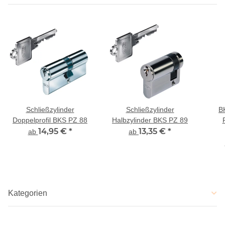
Schließzylinder
Schließzylinder
B
Doppelprofil BKS PZ 88
Halbzylinder BKS PZ 89
14,95 €
*
13,35 €
*
ab
ab
Kategorien