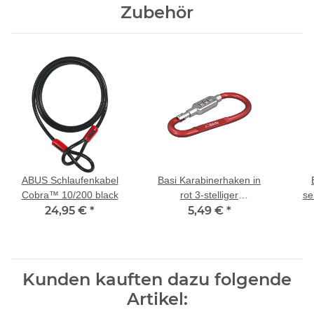
Zubehör
ABUS Schlaufenkabel
Basi Karabinerhaken in
Cobra™ 10/200 black
rot 3-stelliger
se
24,95 €
*
Zahlenkombination
5,49 €
*
kos
und 
Kunden kauften dazu folgende
Artikel: